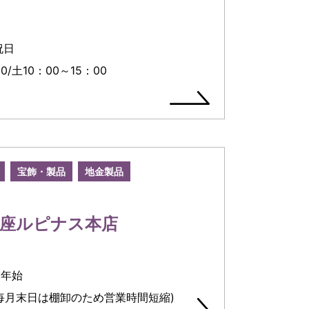
祝日
0/土10：00～15：00
宝飾・製品
地金製品
銀座ルピナス本店
末年始
00(毎月末日は棚卸のため営業時間短縮)