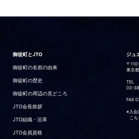
御徒町とJTO
ジュ
〒110
御徒町の名前の由来
東京都
御徒町の歴史
TEL
03-3
御徒町の周辺の見どころ
FAX 
JTO会長挨拶
※入
こち
JTO組織・沿革
JTO会員資格