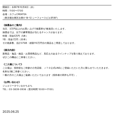
開催日：令和7年10月8日（水）
時間：11:00〜17:00
会場：カフェCREATEA
（東京都台東区台東4-18-12 シーフォースビル5F/6F）
《抽選会のご案内》
当日、3万円以上のお買い上げで抽選券を1枚進呈いたします。
抽選会では、以下の豪華賞品が当たるチャンスがあります。
特賞：現金5万円（5本）
1等：現金1万円（20本）
その他多数、合計375本・総額110万円分の賞品をご用意しております。
《展示内容》
新商品・逸品・銘品・お買得商品など、見応えのあるラインナップを取り揃えております。
ぜひこの機会にご来場ください。
《ご入場について》
ご入場は、招待状をご持参の小売店様、ＪＴＯ公式LINEにご登録いただいた方に限らせていただきます。
名刺を2枚ご持参ください。
一般の方のご入場はご遠慮いただいております（招待者の同伴も不可）。
《お問い合わせ》
ジュエリータウンおかちまち
TEL：03-3839-0936（受付時間 10:00〜17:00）
2025.06.25