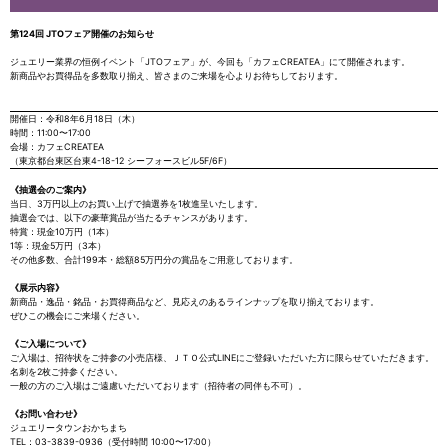
第124回 JTOフェア開催のお知らせ
ジュエリー業界の恒例イベント「JTOフェア」が、今回も「カフェCREATEA」にて開催されます。
新商品やお買得品を多数取り揃え、皆さまのご来場を心よりお待ちしております。
開催日：令和8年6月18日（木）
時間：11:00〜17:00
会場：カフェCREATEA
（東京都台東区台東4-18-12 シーフォースビル5F/6F）
《抽選会のご案内》
当日、3万円以上のお買い上げで抽選券を1枚進呈いたします。
抽選会では、以下の豪華賞品が当たるチャンスがあります。
特賞：現金10万円（1本）
1等：現金5万円（3本）
その他多数、合計199本・総額85万円分の賞品をご用意しております。
《展示内容》
新商品・逸品・銘品・お買得商品など、見応えのあるラインナップを取り揃えております。
ぜひこの機会にご来場ください。
《ご入場について》
ご入場は、招待状をご持参の小売店様、ＪＴＯ公式LINEにご登録いただいた方に限らせていただきます。
名刺を2枚ご持参ください。
一般の方のご入場はご遠慮いただいております（招待者の同伴も不可）。
《お問い合わせ》
ジュエリータウンおかちまち
TEL：03-3839-0936（受付時間 10:00〜17:00）