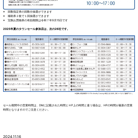
※ 回数指定券の回数分抽選ができます
※ 補助券２枚で１回抽選ができます
※ 宝飾お買物券の有効期限は令和７年9月15日です
2025年夏のタウンセール参加店は、次の26社です。
セール期間中の営業時間は、DMに記載された時間とＨP上の時間と違う場合は、HPの時間が最新の営業
時間となりますのでご注意ください。
2024.11.16