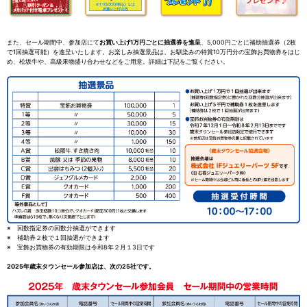
また、セール期間中、参加店にて
お買い上げ1万円ごとに抽選券を進呈
、5,000円ごとに補助抽選券（2枚
で1回抽選可能）を進呈いたします。お楽しみ抽選景品は、お馴染みの特賞10万円分の宝飾お買物券をはじ
め、松坂牛や、高級果物盛り合わせなどをご用意。詳細は下記をご覧ください。
※ 回数指定券の回数分抽選ができます
※ 補助券２枚で１回抽選ができます
※ 宝飾お買物券の有効期限は令和8年２月１3日です
2025年歳末タウンセール参加店は、次の25社です。