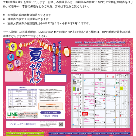
で1回抽選可能）を進呈いたします。お楽しみ抽選景品は、お馴染みの特賞10万円分の宝飾お買物券をはじ
め、松坂牛や、季節の果物などをご用意。詳細は下記をご覧ください。
※ 回数指定券の回数分抽選ができます
※ 補助券２枚で１回抽選ができます
※ 宝飾お買物券の有効期限は令和8年7月6日～令和８年9月10日です。
セール期間中の営業時間は、DMに記載された時間とＨP上の時間と違う場合は、HPの時間が最新の営業
時間となりますのでご注意ください。