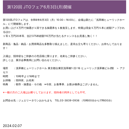
第120回 JTOフェア6月3日(月)開催
第120回JTOフェアは、令和6年6月3日（月）10:30～16:00に、会場は新たに「浅草橋ヒューリックホー
ル」にて開催致します。
お買い上げ３万円で抽選が１回できる抽選券を１枚進呈します。特賞は現金５万円５本に総額アップされ
るほか、
１等１万円20本等、合計375本総額110万円が当たるチャンスをお見逃し無く！！
新商品・逸品・銘品・お買得商品を多数取り揃えました、是非お立ち寄りください。お待ちしておりま
す！
入場は、招待状をご持参の小売店様に限ります。名刺もご持参ください。
詳しくは、展示会事務局にお問い合わせください。
場所 ：浅草橋ヒューリックホール 東京都台東区浅草橋1-22-16 ヒューリック浅草橋ビル2階
＞ アク
セス
時間 ：10時半より16時まで
お持物 ：招待状、お名刺
特典 ：朝市・抽選会・その他 ※今回、お食事券、お飲み物券はございません。
※一般の方のご入場はお断りしております。招待者の同伴としても不可。
お問合せ先：ジュエリータウンおかちまち TEL.03-3839-0936 （10時00分から17時00分）
2024.02.07