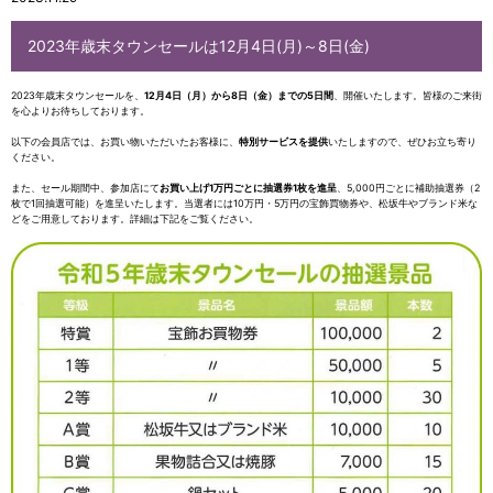
2023年歳末タウンセールは12月4日(月)～8日(金)
2023年歳末タウンセールを、
12月4日（月）から8日（金）までの5日間
、開催いたします。皆様のご来街
を心よりお待ちしております。
以下の会員店では、お買い物いただいたお客様に、
特別サービスを提供
いたしますので、ぜひお立ち寄り
ください。
また、セール期間中、参加店にて
お買い上げ1万円ごとに抽選券1枚を進呈
、5,000円ごとに補助抽選券（2
枚で1回抽選可能）を進呈いたします。当選者には10万円・5万円の宝飾買物券や、松坂牛やブランド米な
どをご用意しております。詳細は下記をご覧ください。