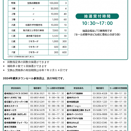
※ 回数指定券の回数分抽選ができます
※ 補助券２枚で１回抽選ができます
※ 宝飾お買物券の有効期限は令和７年２月１４日です
2024年歳末タウンセール参加店は、次の18社です。