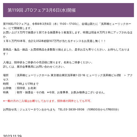
第119回 JTOフェア3月6日(水)開催
第119回JTOフェアは、令和6年3月6日（水）11:00～17:00に、会場は新たに「浅草橋ヒューリックホー
ル」にて開催致します。
お買い上げ３万円で抽選が１回できる抽選券を１枚進呈します。特賞は現金８万円２本にアップされるほ
か、
１等１万円10本等、合計2,052本総額107万円が当たるチャンスをお見逃し無く！！
新商品・逸品・銘品・お買得商品を多数取り揃えました、是非お立ち寄りください。お待ちしておりま
す！
入場は、招待状をご持参の小売店様に限ります。名刺もご持参ください。
詳しくは、展示会事務局にお問い合わせください。
場所 ：浅草橋ヒューリックホール 東京都台東区浅草橋1-22-16 ヒューリック浅草橋ビル2階
＞ アク
セス
時間 ：11時より17時まで
お持物 ：招待状、お名刺
特典 ：朝市・抽選会・その他 ※今回、お食事券、お飲み物券はございません。
※一般の方のご入場はお断りしております。招待者の同伴としても不可。
お問合せ先：ジュエリータウンおかちまち TEL.03-3839-0936 （10時00分から17時00分）
2023.11.29