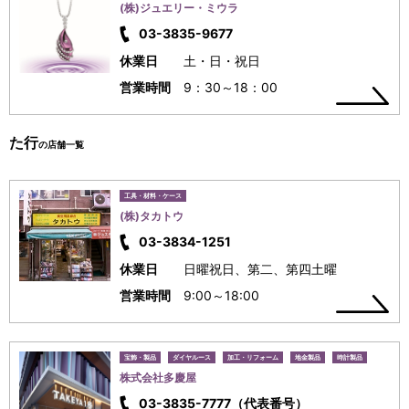
(株)ジュエリー・ミウラ
03-3835-9677
休業日
土・日・祝日
営業時間
9：30～18：00
た行
の店舗一覧
工具・材料・ケース
(株)タカトウ
03-3834-1251
休業日
日曜祝日、第二、第四土曜
営業時間
9:00～18:00
宝飾・製品
ダイヤルース
加工・リフォーム
地金製品
時計製品
株式会社多慶屋
03-3835-7777（代表番号）