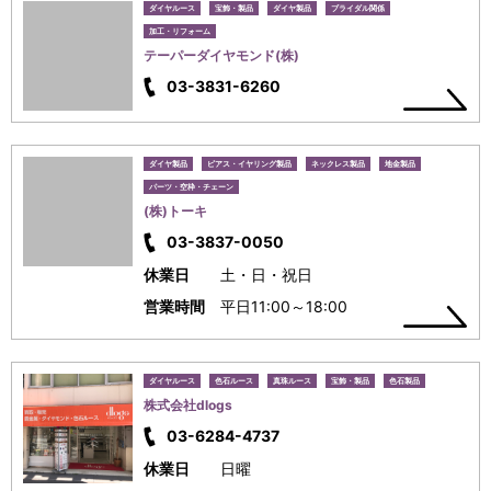
ダイヤルース
宝飾・製品
ダイヤ製品
ブライダル関係
加工・リフォーム
テーパーダイヤモンド(株)
03-3831-6260
ダイヤ製品
ピアス・イヤリング製品
ネックレス製品
地金製品
パーツ・空枠・チェーン
(株)トーキ
03-3837-0050
休業日
土・日・祝日
営業時間
平日11:00～18:00
ダイヤルース
色石ルース
真珠ルース
宝飾・製品
色石製品
株式会社dlogs
03-6284-4737
休業日
日曜