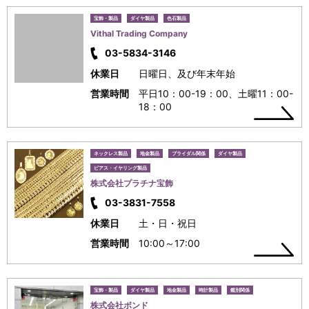
宝飾・製品
ダイヤ製品
色石製品
Vithal Trading Company
03-5834-3146
休業日
日曜日、及び年末年始
営業時間
平日10：00-19：00、土曜11：00-
18：00
ネックレス製品
地金製品
ブライダル関係
ダイヤ製品
ピアス・イヤリング製品
株式会社プラチナ宝飾
03-3831-7558
休業日
土・日・祝日
営業時間
10:00～17:00
宝飾・製品
ダイヤ製品
地金製品
時計製品
鑑別関係
株式会社ボンド