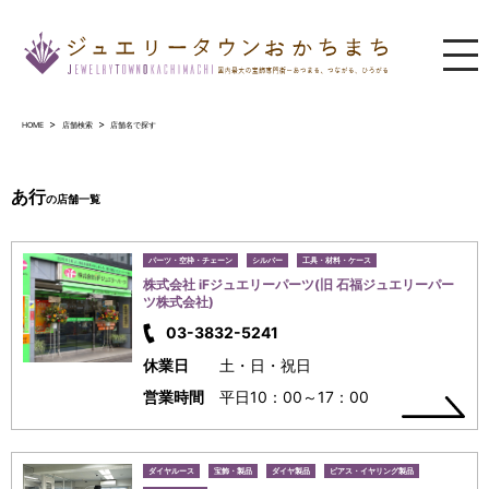
ジュエリータウンおかちまち
HOME
店舗検索
店舗名で探す
あ行
の店舗一覧
パーツ・空枠・チェーン
シルバー
工具・材料・ケース
株式会社 iFジュエリーパーツ(旧 石福ジュエリーパー
ツ株式会社)
03-3832-5241
休業日
土・日・祝日
営業時間
平日10：00～17：00
ダイヤルース
宝飾・製品
ダイヤ製品
ピアス・イヤリング製品