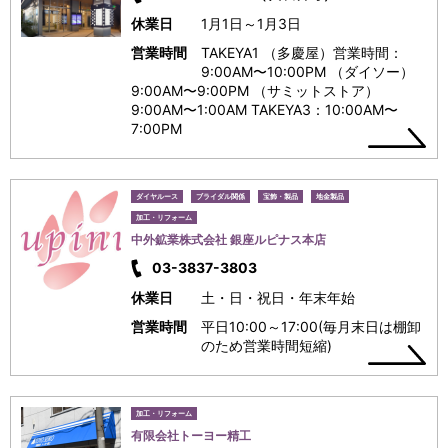
休業日
1月1日～1月3日
営業時間
TAKEYA1 （多慶屋）営業時間：
9:00AM〜10:00PM （ダイソー）
9:00AM〜9:00PM （サミットストア）
9:00AM〜1:00AM TAKEYA3：10:00AM〜
7:00PM
ダイヤルース
ブライダル関係
宝飾・製品
地金製品
加工・リフォーム
中外鉱業株式会社 銀座ルピナス本店
03-3837-3803
休業日
土・日・祝日・年末年始
営業時間
平日10:00～17:00(毎月末日は棚卸
のため営業時間短縮)
加工・リフォーム
有限会社トーヨー精工