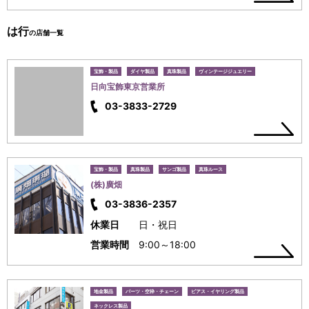
は行
の店舗一覧
宝飾・製品
ダイヤ製品
真珠製品
ヴィンテージジュエリー
日向宝飾東京営業所
03-3833-2729
宝飾・製品
真珠製品
サンゴ製品
真珠ルース
(株)廣畑
03-3836-2357
休業日
日・祝日
営業時間
9:00～18:00
地金製品
パーツ・空枠・チェーン
ピアス・イヤリング製品
ネックレス製品